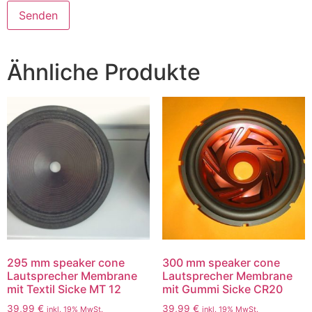
Ähnliche Produkte
295 mm speaker cone
300 mm speaker cone
Lautsprecher Membrane
Lautsprecher Membrane
mit Textil Sicke MT 12
mit Gummi Sicke CR20
39,99
€
39,99
€
inkl. 19% MwSt.
inkl. 19% MwSt.