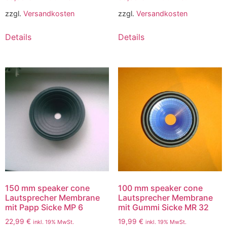
zzgl.
Versandkosten
zzgl.
Versandkosten
Details
Details
150 mm speaker cone
100 mm speaker cone
Lautsprecher Membrane
Lautsprecher Membrane
mit Papp Sicke MP 6
mit Gummi Sicke MR 32
22,99
€
19,99
€
inkl. 19% MwSt.
inkl. 19% MwSt.