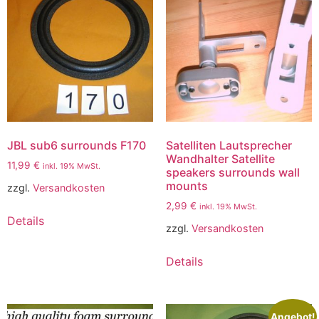
JBL sub6 surrounds F170
Satelliten Lautsprecher
Wandhalter Satellite
11,99
€
inkl. 19% MwSt.
speakers surrounds wall
mounts
zzgl.
Versandkosten
2,99
€
inkl. 19% MwSt.
Details
zzgl.
Versandkosten
Details
Angebot!