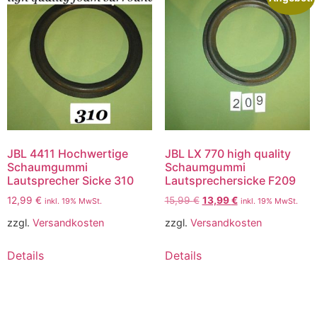
JBL 4411 Hochwertige
JBL LX 770 high quality
Schaumgummi
Schaumgummi
Lautsprecher Sicke 310
Lautsprechersicke F209
12,99
€
15,99
€
13,99
€
inkl. 19% MwSt.
inkl. 19% MwSt.
zzgl.
Versandkosten
zzgl.
Versandkosten
Details
Details