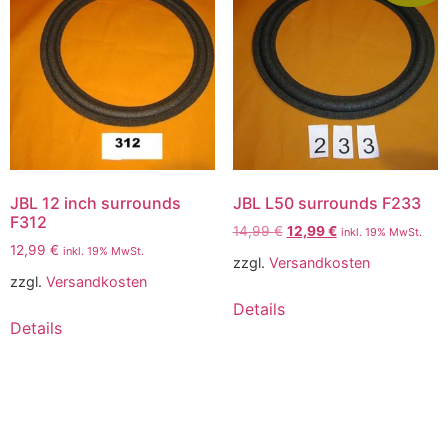
JBL 12 inch surrounds
JBL L50 surrounds F233
F312
14,99
€
12,99
€
inkl. 19% MwSt.
12,99
€
inkl. 19% MwSt.
zzgl.
Versandkosten
zzgl.
Versandkosten
Details
Details