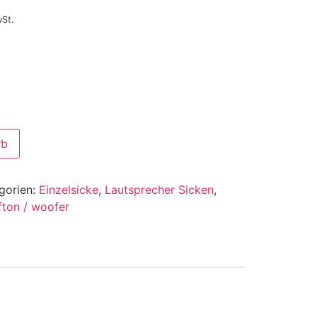
wSt.
rb
gorien:
Einzelsicke
,
Lautsprecher Sicken
,
fton / woofer