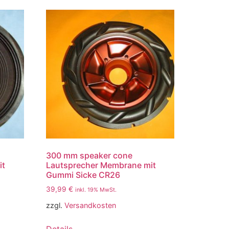
300 mm speaker cone
it
Lautsprecher Membrane mit
Gummi Sicke CR26
39,99
€
inkl. 19% MwSt.
zzgl.
Versandkosten
Details