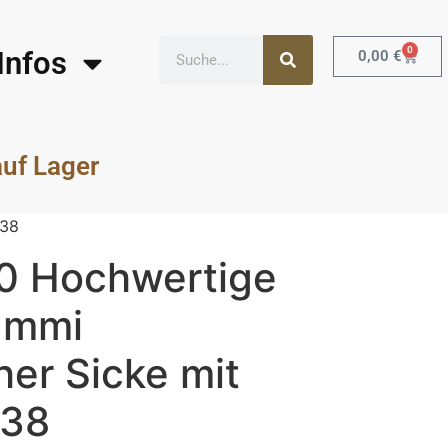
0
Infos
0,00
€
auf Lager
238
0 Hochwertige
ummi
er Sicke mit
238