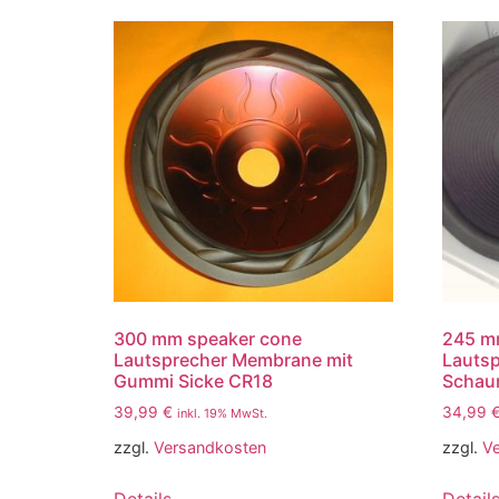
300 mm speaker cone
245 m
Lautsprecher Membrane mit
Lauts
Gummi Sicke CR18
Schau
39,99
€
34,99
inkl. 19% MwSt.
zzgl.
Versandkosten
zzgl.
V
Details
Detail