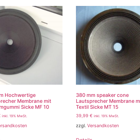
m Hochwertige
380 mm speaker cone
precher Membrane mit
Lautsprecher Membrane m
mgummi Sicke MF 10
Textil Sicke MT 15
€
39,99
€
inkl. 19% MwSt.
inkl. 19% MwSt.
ersandkosten
zzgl.
Versandkosten
s
Details