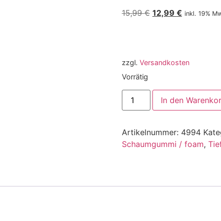
15,99
€
12,99
€
inkl. 19% M
zzgl.
Versandkosten
Vorrätig
In den Warenko
Artikelnummer:
4994
Kate
Schaumgummi / foam
,
Tie