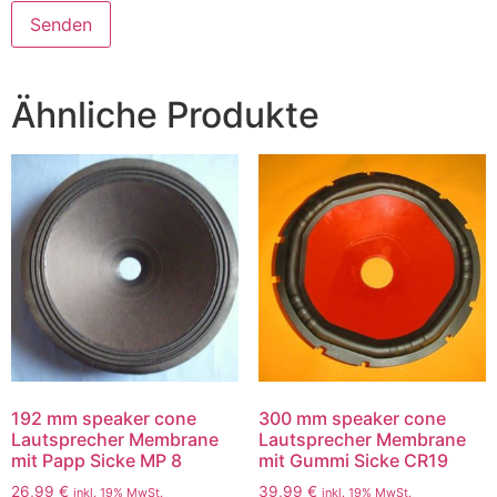
Ähnliche Produkte
192 mm speaker cone
300 mm speaker cone
Lautsprecher Membrane
Lautsprecher Membrane
mit Papp Sicke MP 8
mit Gummi Sicke CR19
26,99
€
39,99
€
inkl. 19% MwSt.
inkl. 19% MwSt.