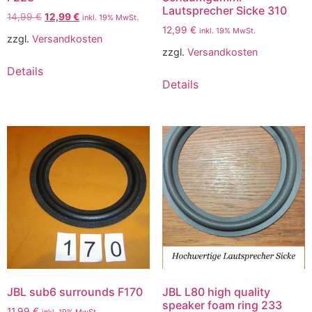
Lautsprecher Sicke 310
14,99
€
12,99
€
inkl. 19% MwSt.
12,99
€
inkl. 19% MwSt.
zzgl.
Versandkosten
zzgl.
Versandkosten
Details
Details
JBL sub6 surrounds F170
JBL L80 high quality
speaker foam ring 233
11,99
€