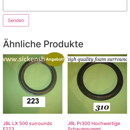
Ähnliche Produkte
Angebot!
JBL LX 500 surrounds
JBL Pr300 Hochwertige
F223
Schaumgummi