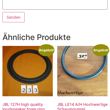
Ähnliche Produkte
Angebot!
Angebot!
JBL 127H high quality
JBL LE14 A/H Hochwertige
loudspeaker foam ring
Schaumgummi