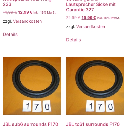
233
Lautsprecher Sicke mit
Garantie 327
14,99
€
12,99
€
inkl. 19% MwSt.
22,99
€
19,99
€
inkl. 19% MwSt.
zzgl.
Versandkosten
zzgl.
Versandkosten
Details
Details
JBL sub6 surrounds F170
JBL tc61 surrounds F170