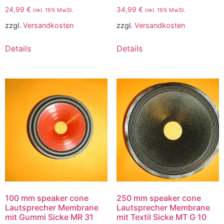
24,99
€
34,99
€
inkl. 19% MwSt.
inkl. 19% MwSt.
zzgl.
Versandkosten
zzgl.
Versandkosten
Details
Details
100 mm speaker cone
250 mm speaker cone
Lautsprecher Membrane
Lautsprecher Membrane
mit Gummi Sicke MR 31
mit Textil Sicke MT G 10