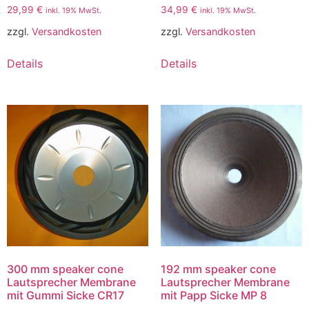
29,99
€
34,99
€
inkl. 19% MwSt.
inkl. 19% MwSt.
zzgl.
Versandkosten
zzgl.
Versandkosten
Details
Details
300 mm speaker cone
192 mm speaker cone
Lautsprecher Membrane
Lautsprecher Membrane
mit Gummi Sicke CR17
mit Papp Sicke MP 8