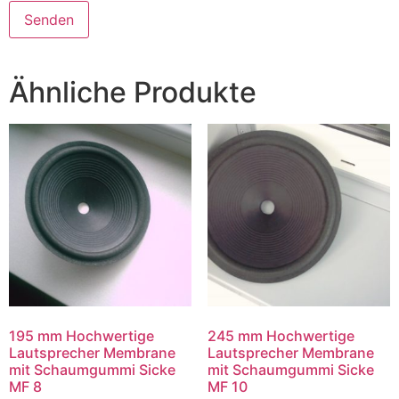
Ähnliche Produkte
195 mm Hochwertige
245 mm Hochwertige
Lautsprecher Membrane
Lautsprecher Membrane
mit Schaumgummi Sicke
mit Schaumgummi Sicke
MF 8
MF 10