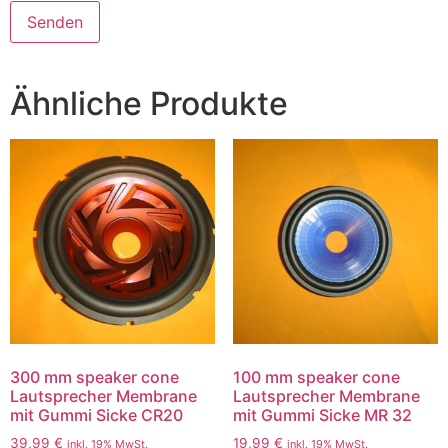
Ähnliche Produkte
300 mm speaker cone
100 mm speaker cone
Lautsprecher Membrane
Lautsprecher Membrane
mit Gummi Sicke CR20
mit Gummi Sicke MR 32
39,99
€
19,99
€
inkl. 19% MwSt.
inkl. 19% MwSt.