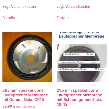
zzgl.
Versandkosten
zzgl.
Versandkosten
Details
Details
295 mm speaker cone
295 mm speaker cone
Lautsprecher Membrane
Lautsprecher Membrane
mit Gummi Sicke CR15
mit Schaumgummi Sicke
MF 12
39,99
€
inkl. 19% MwSt.