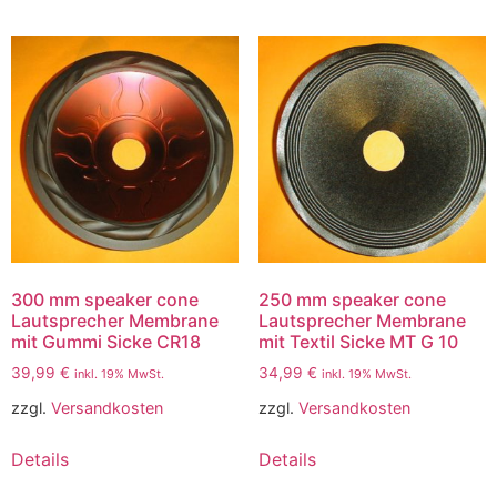
300 mm speaker cone
250 mm speaker cone
Lautsprecher Membrane
Lautsprecher Membrane
mit Gummi Sicke CR18
mit Textil Sicke MT G 10
39,99
€
34,99
€
inkl. 19% MwSt.
inkl. 19% MwSt.
zzgl.
Versandkosten
zzgl.
Versandkosten
Details
Details