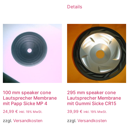
Details
100 mm speaker cone
295 mm speaker cone
Lautsprecher Membrane
Lautsprecher Membrane
mit Papp Sicke MP 4
mit Gummi Sicke CR15
24,99
€
39,99
€
inkl. 19% MwSt.
inkl. 19% MwSt.
zzgl.
Versandkosten
zzgl.
Versandkosten