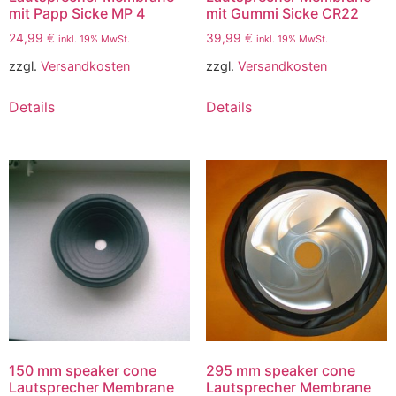
mit Papp Sicke MP 4
mit Gummi Sicke CR22
24,99
€
39,99
€
inkl. 19% MwSt.
inkl. 19% MwSt.
zzgl.
Versandkosten
zzgl.
Versandkosten
Details
Details
150 mm speaker cone
295 mm speaker cone
Lautsprecher Membrane
Lautsprecher Membrane