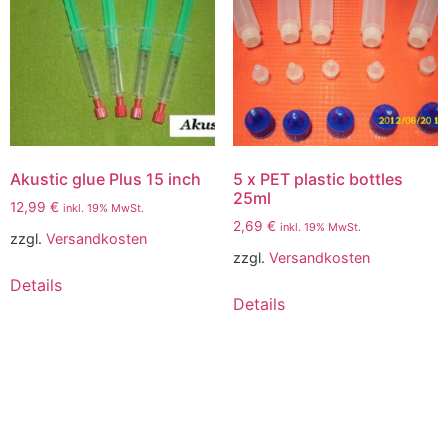
Akustic glue Plus 15 inch
5 x PET plastic bottles
25ml
12,99
€
inkl. 19% MwSt.
2,69
€
inkl. 19% MwSt.
zzgl.
Versandkosten
zzgl.
Versandkosten
Details
Details