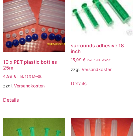
surrounds adhesive 18
inch
15,99
€
inkl. 19% MwSt.
10 x PET plastic bottles
25ml
zzgl.
Versandkosten
4,99
€
inkl. 19% MwSt.
Details
zzgl.
Versandkosten
Details