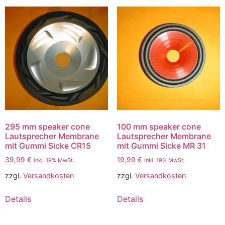
295 mm speaker cone
100 mm speaker cone
Lautsprecher Membrane
Lautsprecher Membrane
mit Gummi Sicke CR15
mit Gummi Sicke MR 31
39,99
€
19,99
€
inkl. 19% MwSt.
inkl. 19% MwSt.
zzgl.
Versandkosten
zzgl.
Versandkosten
Details
Details