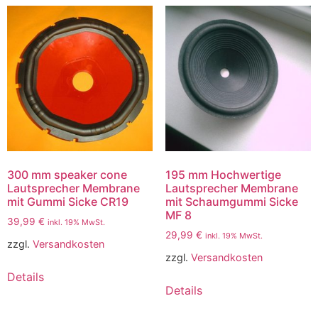
300 mm speaker cone
195 mm Hochwertige
Lautsprecher Membrane
Lautsprecher Membrane
mit Gummi Sicke CR19
mit Schaumgummi Sicke
MF 8
39,99
€
inkl. 19% MwSt.
29,99
€
inkl. 19% MwSt.
zzgl.
Versandkosten
zzgl.
Versandkosten
Details
Details