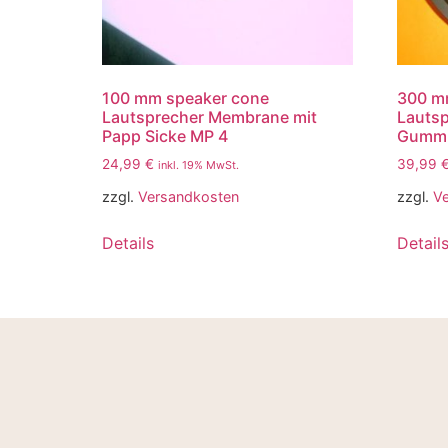
100 mm speaker cone
300 m
Lautsprecher Membrane mit
Lauts
Papp Sicke MP 4
Gummi
24,99
€
39,99
inkl. 19% MwSt.
zzgl.
Versandkosten
zzgl.
V
Details
Detail