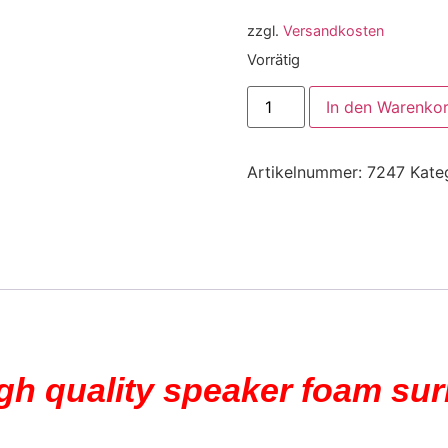
zzgl.
Versandkosten
Vorrätig
In den Warenko
Artikelnummer:
7247
Kate
igh quality speaker foam su