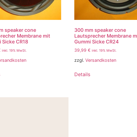
m speaker cone
300 mm speaker cone
precher Membrane mit
Lautsprecher Membrane m
 Sicke CR18
Gummi Sicke CR24
€
39,99
€
inkl. 19% MwSt.
inkl. 19% MwSt.
ersandkosten
zzgl.
Versandkosten
s
Details