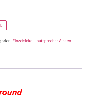
rb
gorien:
Einzelsicke
,
Lautsprecher Sicken
rround