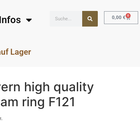
0
Infos
0,00
€
auf Lager
ern high quality
am ring F121
t.