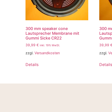
300 mm speaker cone
300 m
Lautsprecher Membrane mit
Lauts
Gummi Sicke CR22
Gummi
39,99
€
39,99
inkl. 19% MwSt.
zzgl.
Versandkosten
zzgl.
V
Details
Detail