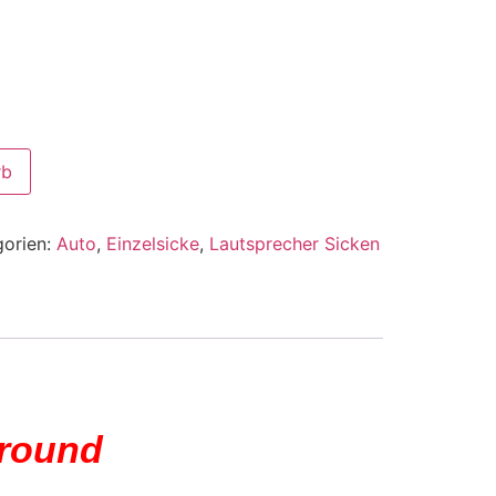
rb
gorien:
Auto
,
Einzelsicke
,
Lautsprecher Sicken
rround