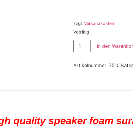
zzgl.
Versandkosten
Vorrätig
In den Warenko
Artikelnummer:
7510
Kate
igh quality speaker foam su