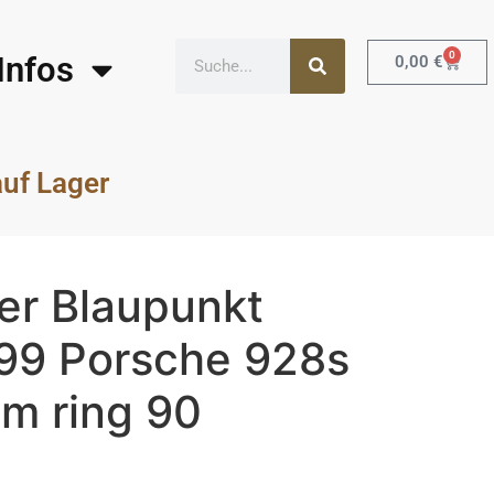
0
Infos
0,00
€
auf Lager
er Blaupunkt
99 Porsche 928s
am ring 90