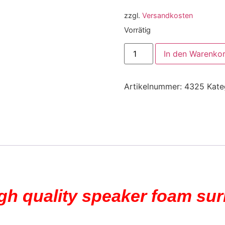
zzgl.
Versandkosten
Vorrätig
In den Warenko
Artikelnummer:
4325
Kate
igh quality speaker foam su