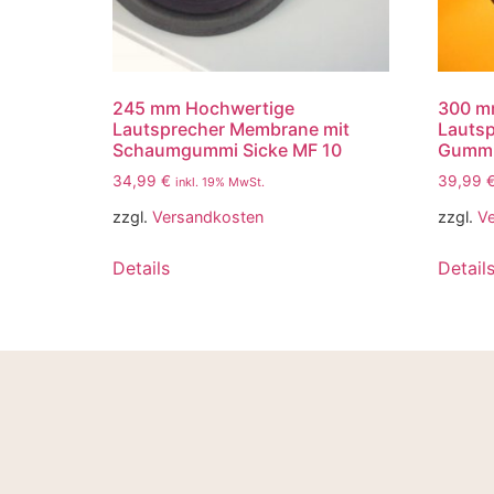
245 mm Hochwertige
300 m
Lautsprecher Membrane mit
Lauts
Schaumgummi Sicke MF 10
Gummi
34,99
€
39,99
inkl. 19% MwSt.
zzgl.
Versandkosten
zzgl.
V
Details
Detail