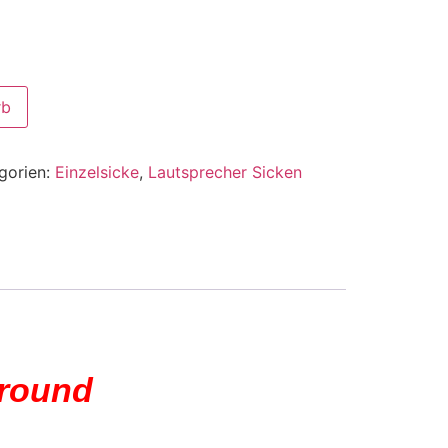
rb
gorien:
Einzelsicke
,
Lautsprecher Sicken
rround