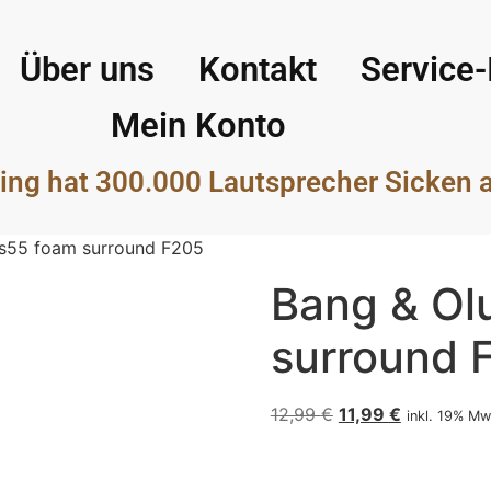
Über uns
Kontakt
Service-
Mein Konto
ing hat 300.000 Lautsprecher Sicken 
 s55 foam surround F205
Bang & Ol
surround 
12,99
€
11,99
€
inkl. 19% Mw