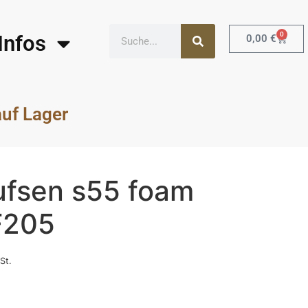
0
Infos
0,00
€
auf Lager
ufsen s55 foam
F205
St.