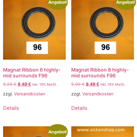
Angebot!
Angebot!
Magnat Ribbon 6 highly-
Magnat Ribbon 8 highly-
mid surrounds F96
mid surrounds F96
9,99
€
8,49
€
9,99
€
8,49
€
inkl. 19% MwSt.
inkl. 19% MwSt.
zzgl.
Versandkosten
zzgl.
Versandkosten
Details
Details
Angebot!