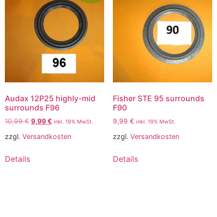
Audax 12P25 highly-mid
Fisher STE 95 surrounds
surrounds F96
F90
10,99
€
9,99
€
9,99
€
inkl. 19% MwSt.
inkl. 19% MwSt.
zzgl.
Versandkosten
zzgl.
Versandkosten
Details
Details