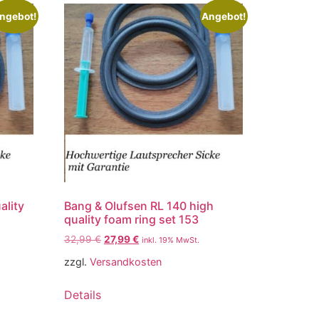
ngebot!
Angebot!
ality
Bang & Olufsen RL 140 high
quality foam ring set 153
32,99
€
27,99
€
inkl. 19% MwSt.
zzgl.
Versandkosten
Details