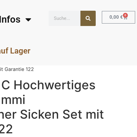
0
Infos
0,00
€
auf Lager
t Garantie 122
 C Hochwertiges
ummi
er Sicken Set mit
122