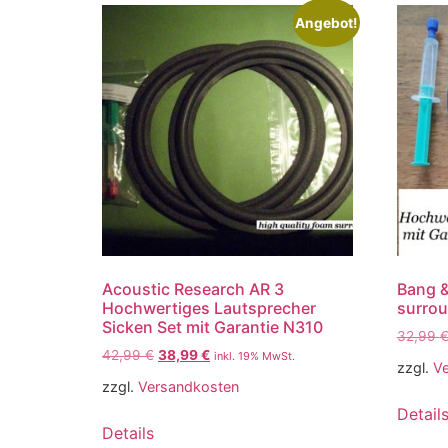
Angebot!
Acoustic Research AR 3
Bang &
Hochwertiges Lautsprecher
surrou
Sicken Set mit Garantie N310
32,99
42,99
€
38,99
€
inkl. 19% MwSt.
zzgl.
V
zzgl.
Versandkosten
Detail
Details