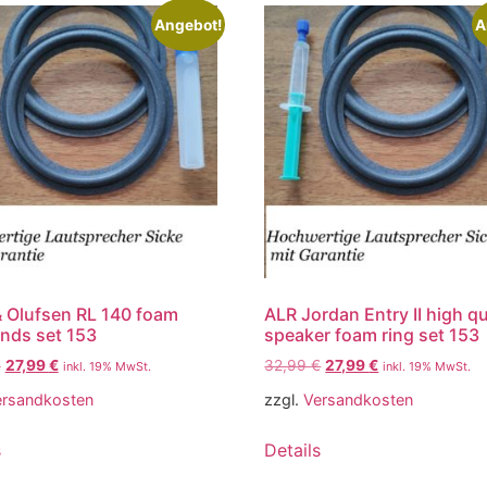
Angebot!
A
 Olufsen RL 140 foam
ALR Jordan Entry II high qu
nds set 153
speaker foam ring set 153
€
27,99
€
32,99
€
27,99
€
inkl. 19% MwSt.
inkl. 19% MwSt.
ersandkosten
zzgl.
Versandkosten
s
Details