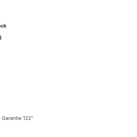
ock
)
 Garantie 122“