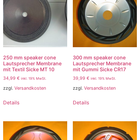
250 mm speaker cone
300 mm speaker cone
Lautsprecher Membrane
Lautsprecher Membrane
mit Textil Sicke MT 10
mit Gummi Sicke CR17
34,99
€
39,99
€
inkl. 19% MwSt.
inkl. 19% MwSt.
zzgl.
Versandkosten
zzgl.
Versandkosten
Details
Details