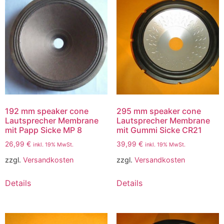
192 mm speaker cone
295 mm speaker cone
Lautsprecher Membrane
Lautsprecher Membrane
mit Papp Sicke MP 8
mit Gummi Sicke CR21
26,99
€
39,99
€
inkl. 19% MwSt.
inkl. 19% MwSt.
zzgl.
Versandkosten
zzgl.
Versandkosten
Details
Details