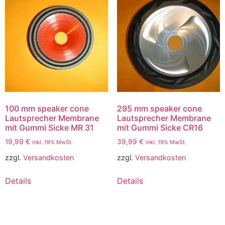
100 mm speaker cone
295 mm speaker cone
Lautsprecher Membrane
Lautsprecher Membrane
mit Gummi Sicke MR 31
mit Gummi Sicke CR16
19,99
€
39,99
€
inkl. 19% MwSt.
inkl. 19% MwSt.
zzgl.
Versandkosten
zzgl.
Versandkosten
Details
Details