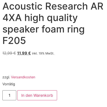
Acoustic Research AR
4XA high quality
speaker foam ring
F205
12,99
€
11,99
€
inkl. 19% MwSt.
zzgl.
Versandkosten
Vorrätig
In den Warenkorb