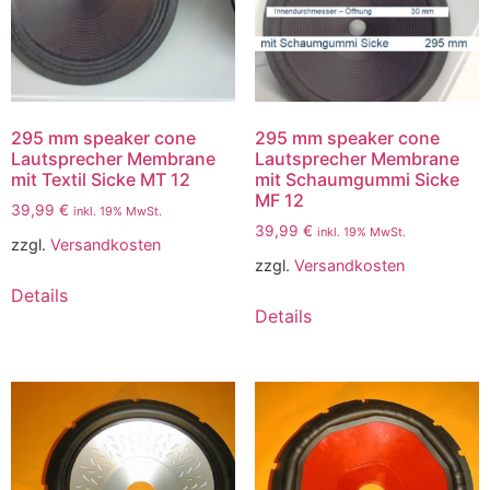
295 mm speaker cone
295 mm speaker cone
Lautsprecher Membrane
Lautsprecher Membrane
mit Textil Sicke MT 12
mit Schaumgummi Sicke
MF 12
39,99
€
inkl. 19% MwSt.
39,99
€
inkl. 19% MwSt.
zzgl.
Versandkosten
zzgl.
Versandkosten
Details
Details