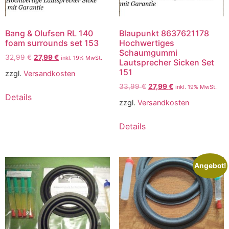
Bang & Olufsen RL 140
Blaupunkt 8637621178
foam surrounds set 153
Hochwertiges
Schaumgummi
32,99
€
27,99
€
inkl. 19% MwSt.
Lautsprecher Sicken Set
151
zzgl.
Versandkosten
33,99
€
27,99
€
inkl. 19% MwSt.
Details
zzgl.
Versandkosten
Details
Angebot!