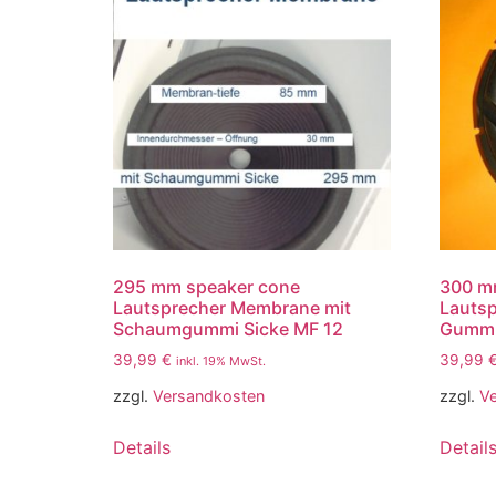
295 mm speaker cone
300 m
Lautsprecher Membrane mit
Lauts
Schaumgummi Sicke MF 12
Gummi
39,99
€
39,99
inkl. 19% MwSt.
zzgl.
Versandkosten
zzgl.
V
Details
Detail