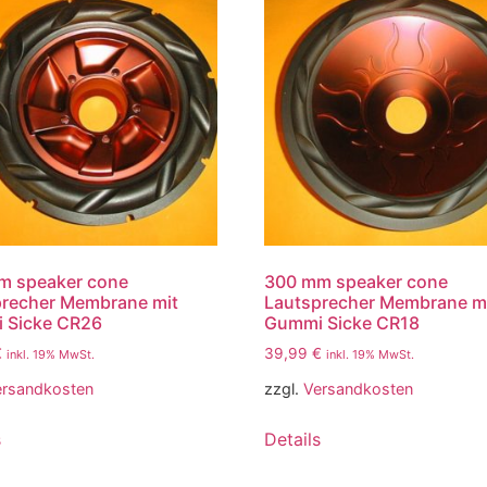
m speaker cone
300 mm speaker cone
precher Membrane mit
Lautsprecher Membrane m
 Sicke CR26
Gummi Sicke CR18
€
39,99
€
inkl. 19% MwSt.
inkl. 19% MwSt.
ersandkosten
zzgl.
Versandkosten
s
Details