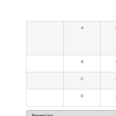
A
B
C
D