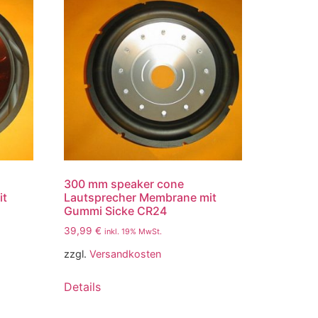
300 mm speaker cone
it
Lautsprecher Membrane mit
Gummi Sicke CR24
39,99
€
inkl. 19% MwSt.
zzgl.
Versandkosten
Details