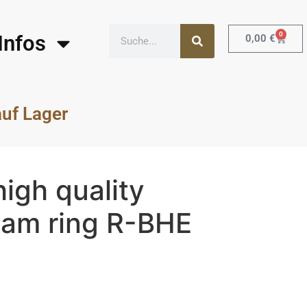
0
Infos
0,00
€
auf Lager
high quality
oam ring R-BHE