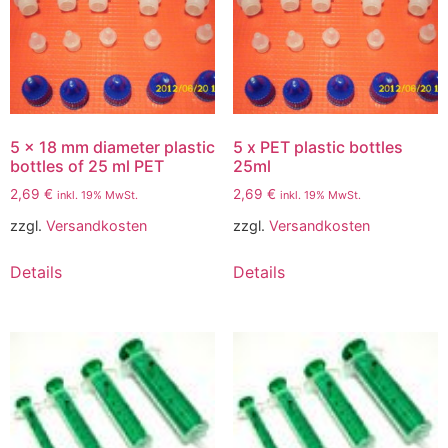
5 x 18 mm diameter plastic
5 x PET plastic bottles
bottles of 25 ml PET
25ml
2,69
€
2,69
€
inkl. 19% MwSt.
inkl. 19% MwSt.
zzgl.
Versandkosten
zzgl.
Versandkosten
Details
Details