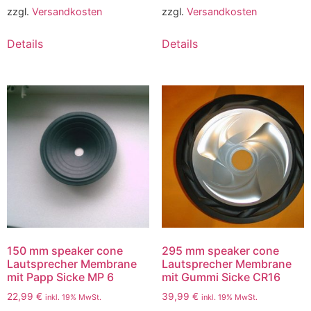
zzgl.
Versandkosten
zzgl.
Versandkosten
Details
Details
150 mm speaker cone
295 mm speaker cone
Lautsprecher Membrane
Lautsprecher Membrane
mit Papp Sicke MP 6
mit Gummi Sicke CR16
22,99
€
39,99
€
inkl. 19% MwSt.
inkl. 19% MwSt.