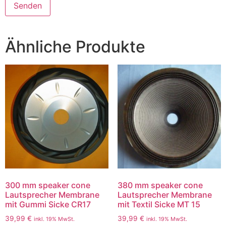
Ähnliche Produkte
300 mm speaker cone
380 mm speaker cone
Lautsprecher Membrane
Lautsprecher Membrane
mit Gummi Sicke CR17
mit Textil Sicke MT 15
39,99
€
39,99
€
inkl. 19% MwSt.
inkl. 19% MwSt.