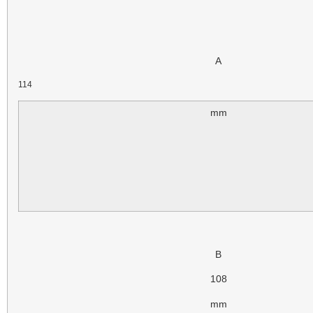
A
114
mm
B
108
mm