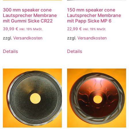
300 mm speaker cone
150 mm speaker cone
Lautsprecher Membrane
Lautsprecher Membrane
mit Gummi Sicke CR22
mit Papp Sicke MP 6
39,99
€
22,99
€
inkl. 19% MwSt.
inkl. 19% MwSt.
zzgl.
Versandkosten
zzgl.
Versandkosten
Details
Details