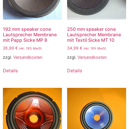
192 mm speaker cone
250 mm speaker cone
Lautsprecher Membrane
Lautsprecher Membrane
mit Papp Sicke MP 8
mit Textil Sicke MT 10
26,99
€
34,99
€
inkl. 19% MwSt.
inkl. 19% MwSt.
zzgl.
Versandkosten
zzgl.
Versandkosten
Details
Details