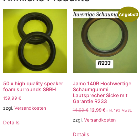
Angebot!
50 x high quality speaker
Jamo 140R Hochwertige
foam surrounds SBBH
Schaumgummi
Lautsprecher Sicke mit
159,99
€
Garantie R233
zzgl.
Versandkosten
14,99
€
12,99
€
inkl. 19% MwSt.
zzgl.
Versandkosten
Details
Details