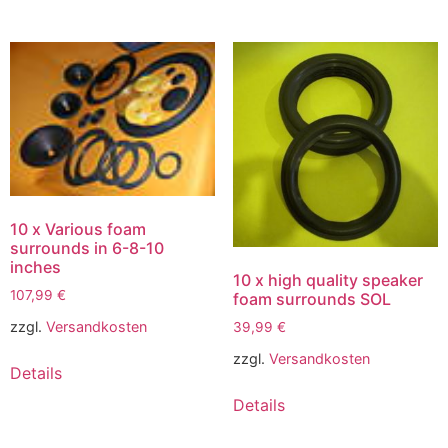
10 x Various foam
surrounds in 6-8-10
inches
10 x high quality speaker
107,99
€
foam surrounds SOL
zzgl.
Versandkosten
39,99
€
zzgl.
Versandkosten
Details
Details