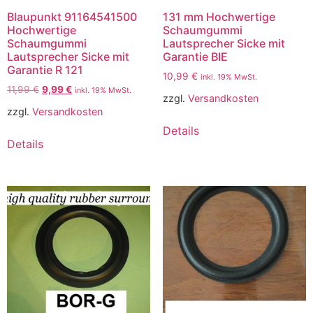
Blaupunkt 91164541500
131 mm Hochwertige
Hochwertige
Schaumgummi
Schaumgummi
Lautsprecher Sicke mit
Lautsprecher Sicke mit
Garantie BIE
Garantie R 121
10,99
€
inkl. 19% MwSt.
11,99
€
9,99
€
inkl. 19% MwSt.
zzgl.
Versandkosten
zzgl.
Versandkosten
Details
Details