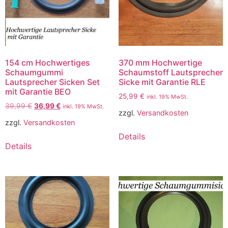
154 cm Hochwertiges
370 mm Hochwertige
Schaumgummi
Schaumstoff Lautsprecher
Lautsprecher Sicken Set
Sicke mit Garantie RLE
mit Garantie BEO
25,99
€
inkl. 19% MwSt.
39,99
€
36,99
€
inkl. 19% MwSt.
zzgl.
Versandkosten
zzgl.
Versandkosten
Details
Details