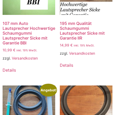
107 mm Auto
195 mm Qualität
Lautsprecher Hochwertige
Schaumgummi
Schaumgummi
Lautsprecher Sicke mit
Lautsprecher Sicke mit
Garantie IIR
Garantie BBI
14,99
€
inkl. 19% MwSt.
10,99
€
inkl. 19% MwSt.
zzgl.
Versandkosten
zzgl.
Versandkosten
Details
Details
Angebot!