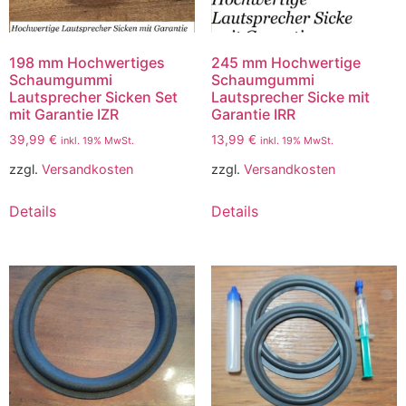
198 mm Hochwertiges
245 mm Hochwertige
Schaumgummi
Schaumgummi
Lautsprecher Sicken Set
Lautsprecher Sicke mit
mit Garantie IZR
Garantie IRR
39,99
€
13,99
€
inkl. 19% MwSt.
inkl. 19% MwSt.
zzgl.
Versandkosten
zzgl.
Versandkosten
Details
Details