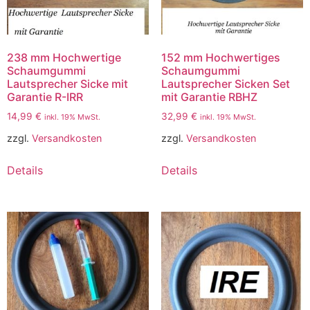
238 mm Hochwertige
152 mm Hochwertiges
Schaumgummi
Schaumgummi
Lautsprecher Sicke mit
Lautsprecher Sicken Set
Garantie R-IRR
mit Garantie RBHZ
14,99
€
32,99
€
inkl. 19% MwSt.
inkl. 19% MwSt.
zzgl.
Versandkosten
zzgl.
Versandkosten
Details
Details