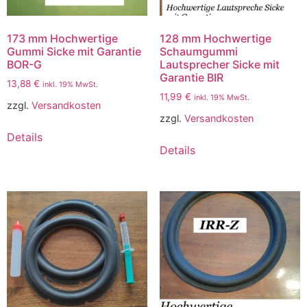
173 mm Hochwertige
128 mm Hochwertige
Gummi Sicke mit Garantie
Schaumgummi
BOR-G
Lautsprecher Sicke mit
Garantie BIR
13,88
€
inkl. 19% MwSt.
11,99
€
inkl. 19% MwSt.
zzgl.
Versandkosten
zzgl.
Versandkosten
Details
Details